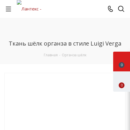
Ткань шёлк органза в стиле Luigi Verga
Главная
-
Органза шёлк
0
0