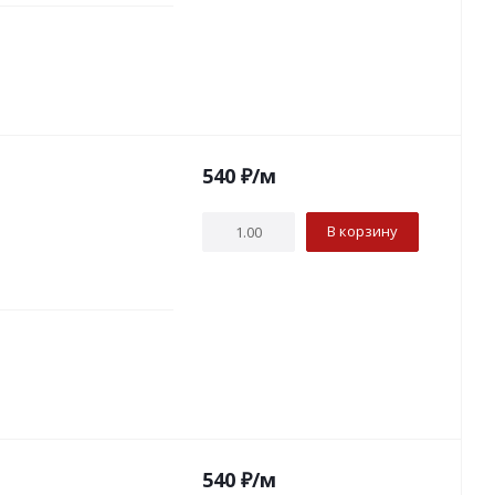
540
₽
/м
В корзину
540
₽
/м