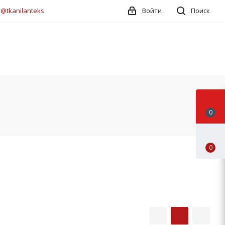
:
@tkanilanteks
Войти
Поиск
0
0