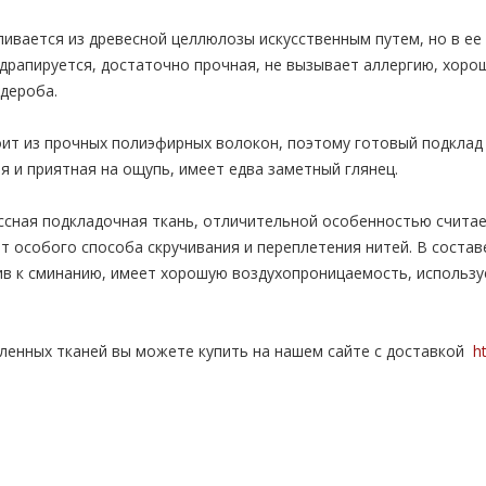
ливается из древесной целлюлозы искусственным путем, но в ее
драпируется, достаточно прочная, не вызывает аллергию, хоро
дероба.
ит из прочных полиэфирных волокон, поэтому готовый подклад 
я и приятная на ощупь, имеет едва заметный глянец.
сная подкладочная ткань, отличительной особенностью считает
ет особого способа скручивания и переплетения нитей. В состав
в к сминанию, имеет хорошую воздухопроницаемость, используе
ленных тканей вы можете купить на нашем сайте с доставкой
ht