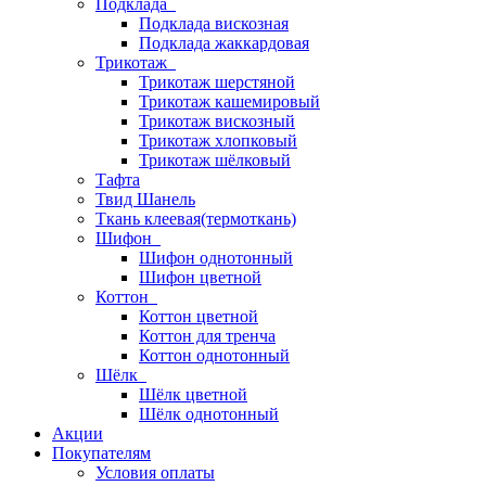
Подклада
Подклада вискозная
Подклада жаккардовая
Трикотаж
Трикотаж шерстяной
Трикотаж кашемировый
Трикотаж вискозный
Трикотаж хлопковый
Трикотаж шёлковый
Тафта
Твид Шанель
Ткань клеевая(термоткань)
Шифон
Шифон однотонный
Шифон цветной
Коттон
Коттон цветной
Коттон для тренча
Коттон однотонный
Шёлк
Шёлк цветной
Шёлк однотонный
Акции
Покупателям
Условия оплаты