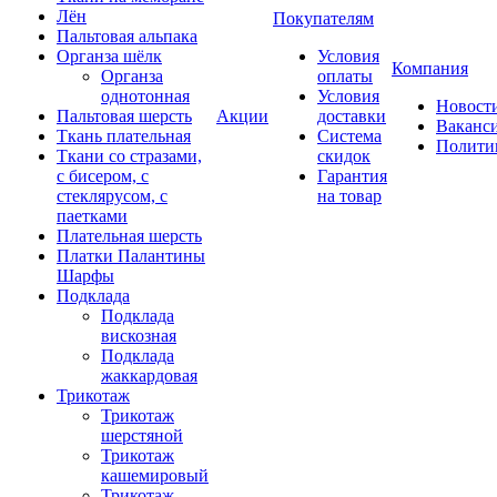
Лён
Покупателям
Пальтовая альпака
Органза шёлк
Условия
Компания
Органза
оплаты
однотонная
Условия
Новост
Пальтовая шерсть
Акции
доставки
Ваканс
Ткань плательная
Система
Полити
Ткани со стразами,
скидок
с бисером, с
Гарантия
стеклярусом, с
на товар
паетками
Плательная шерсть
Платки Палантины
Шарфы
Подклада
Подклада
вискозная
Подклада
жаккардовая
Трикотаж
Трикотаж
шерстяной
Трикотаж
кашемировый
Трикотаж