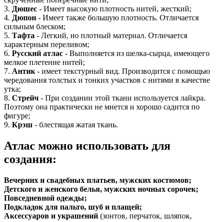
3.
Дюшес
- Имеет высокую плотность нитей, жесткий;
4.
Дюпон
- Имеет также большую плотность. Отличается
сильным блеском;
5.
Тафта
- Легкий, но плотный материал. Отличается
характерным переливом;
6.
Русский атлас
- Выполняется из шелка-сырца, имеющего
мелкое плетение нитей;
7.
Антик
- имеет текстурный вид. Производится с помощью
чередования толстых и тонких участков с нитями в качестве
утка;
8.
Стрейч
- При создании этой ткани используется лайкра.
Поэтому она практически не мнется и хорошо садится по
фигуре;
9.
Крэш
- блестящая жатая ткань.
Атлас можно использовать для
создания:
Вечерних и свадебных платьев, мужских костюмов;
Детского и женского белья, мужских ночных сорочек;
Повседневной одежды;
Подкладок для пальто, шуб и плащей;
Аксессуаров и украшений
(зонтов, перчаток, шляпок,