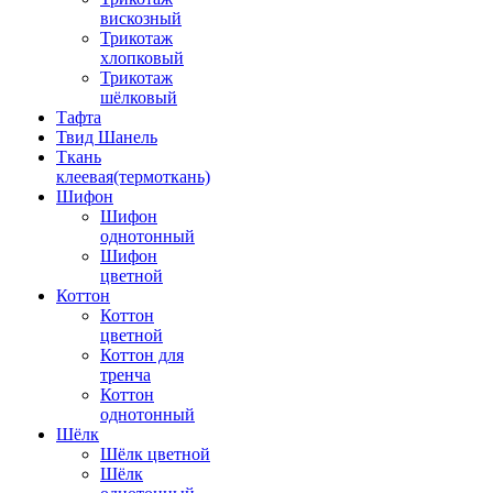
вискозный
Трикотаж
хлопковый
Трикотаж
шёлковый
Тафта
Твид Шанель
Ткань
клеевая(термоткань)
Шифон
Шифон
однотонный
Шифон
цветной
Коттон
Коттон
цветной
Коттон для
тренча
Коттон
однотонный
Шёлк
Шёлк цветной
Шёлк