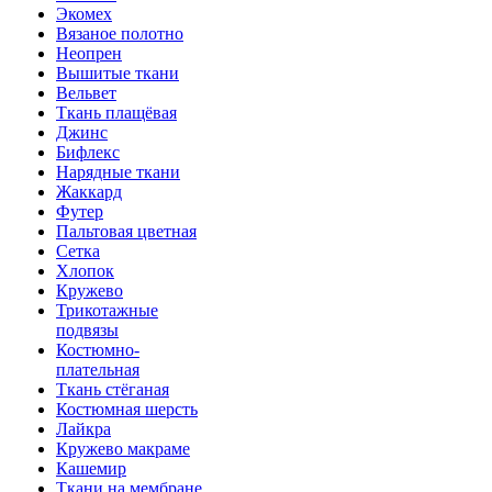
Экомех
Вязаное полотно
Неопрен
Вышитые ткани
Вельвет
Ткань плащёвая
Джинс
Бифлекс
Нарядные ткани
Жаккард
Футер
Пальтовая цветная
Сетка
Хлопок
Кружево
Трикотажные
подвязы
Костюмно-
плательная
Ткань стёганая
Костюмная шерсть
Лайкра
Кружево макраме
Кашемир
Ткани на мембране