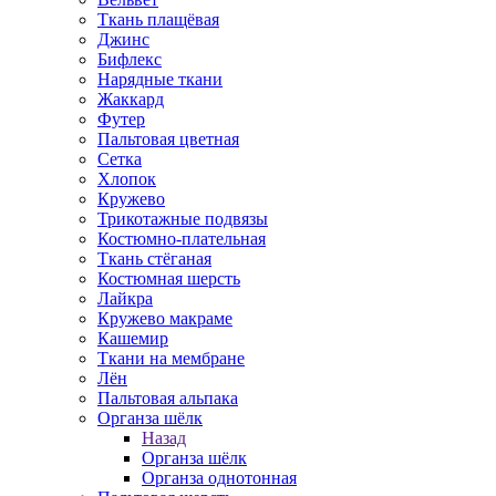
Ткань плащёвая
Джинс
Бифлекс
Нарядные ткани
Жаккард
Футер
Пальтовая цветная
Сетка
Хлопок
Кружево
Трикотажные подвязы
Костюмно-плательная
Ткань стёганая
Костюмная шерсть
Лайкра
Кружево макраме
Кашемир
Ткани на мембране
Лён
Пальтовая альпака
Органза шёлк
Назад
Органза шёлк
Органза однотонная