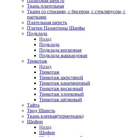
Пальтовая шерсть
Ткань плательная
Ткани со стразами, с бисером, с стеклярусом, с
паетками
Плательная шерсть
Платки Палантины Шарфы
Подклада
Назад
Подклада
Подклада вискозная
Подклада жаккардовая
Трикотаж
Назад
Трикотаж
Трикотаж шерстяной
Трикотаж кашемировый
Трикотаж вискозный
Трикотаж хлопковый
Трикотаж шёлковый
Тафта
Твид Шанель
Ткань клеевая(термоткань)
Шифон
Назад
Шифон