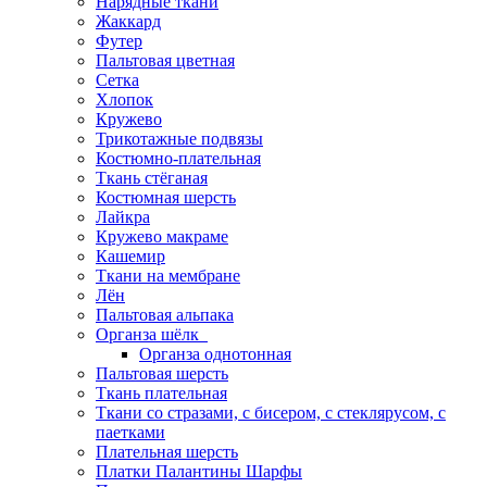
Нарядные ткани
Жаккард
Футер
Пальтовая цветная
Сетка
Хлопок
Кружево
Трикотажные подвязы
Костюмно-плательная
Ткань стёганая
Костюмная шерсть
Лайкра
Кружево макраме
Кашемир
Ткани на мембране
Лён
Пальтовая альпака
Органза шёлк
Органза однотонная
Пальтовая шерсть
Ткань плательная
Ткани со стразами, с бисером, с стеклярусом, с
паетками
Плательная шерсть
Платки Палантины Шарфы