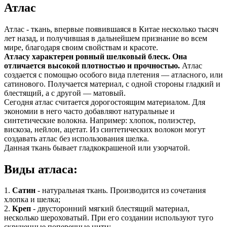
Атлас
Атлас - ткань, впервые появившаяся в Китае несколько тысяч
лет назад, и получившая в дальнейшем признание во всем
мире, благодаря своим свойствам и красоте.
Атласу характерен ровный шелковый блеск. Она
отличается высокой плотностью и прочностью.
Атлас
создается с помощью особого вида плетения — атласного, или
сатинового. Получается материал, с одной стороны гладкий и
блестящий, а с другой — матовый.
Сегодня атлас считается дорогостоящим материалом. Для
экономии в него часто добавляют натуральные и
синтетические волокна. Например: хлопок, полиэстер,
вискоза, нейлон, ацетат. Из синтетических волокон могут
создавать атлас без использования шелка.
Данная ткань бывает гладкокрашеной или узорчатой.
Виды атласа:
1.
Сатин
- натуральная ткань. Производится из сочетания
хлопка и шелка;
2.
Креп
- двусторонний мягкий блестящий материал,
несколько шероховатый. При его создании используют туго
скрученные поперечные нити;