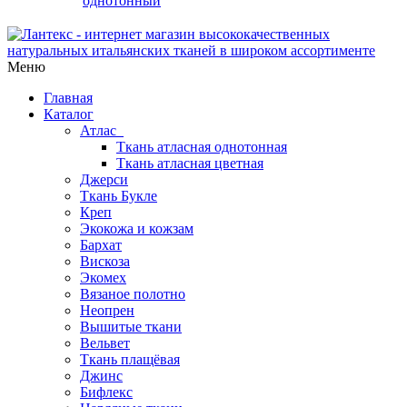
однотонный
Меню
Главная
Каталог
Атлас
Ткань атласная однотонная
Ткань атласная цветная
Джерси
Ткань Букле
Креп
Экокожа и кожзам
Бархат
Вискоза
Экомех
Вязаное полотно
Неопрен
Вышитые ткани
Вельвет
Ткань плащёвая
Джинс
Бифлекс