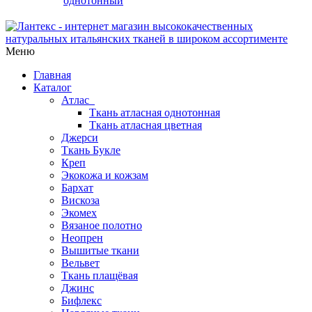
однотонный
Меню
Главная
Каталог
Атлас
Ткань атласная однотонная
Ткань атласная цветная
Джерси
Ткань Букле
Креп
Экокожа и кожзам
Бархат
Вискоза
Экомех
Вязаное полотно
Неопрен
Вышитые ткани
Вельвет
Ткань плащёвая
Джинс
Бифлекс