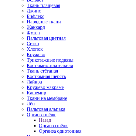
Ткань плащёвая
Джинс
Бифлекс
Нарядные ткани
Жаккард
Футер
Пальтовая цветная
Сетка
Хлопок
Кружево
Трикотажные подвязы
Костюмно-плательная
Ткань стёганая
Костюмная шерсть
Лайкра
Кружево макраме
Кашемир
Ткани на мембране
Лён
Пальтовая альпака
Органза шёлк
Назад
Органза шёлк
Органза однотонная