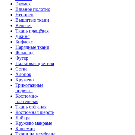
Экомех
Вязаное полотно
Неопрен
Вышитые ткани
Вельвет
Ткань плащёвая
Джинс
Бифлекс
Нарядные ткани
Жаккард
Футер
Пальтовая цветная
Сетка
Хлопок
Кружево
Трикотажные
подвязы
Костюмно-
плательная
Ткань стёганая
Костюмная шерсть
Лайкра
Кружево макраме
Кашемир
Ткани на мембране