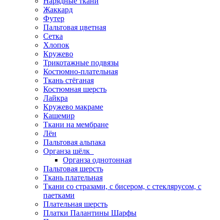
Нарядные ткани
Жаккард
Футер
Пальтовая цветная
Сетка
Хлопок
Кружево
Трикотажные подвязы
Костюмно-плательная
Ткань стёганая
Костюмная шерсть
Лайкра
Кружево макраме
Кашемир
Ткани на мембране
Лён
Пальтовая альпака
Органза шёлк
Органза однотонная
Пальтовая шерсть
Ткань плательная
Ткани со стразами, с бисером, с стеклярусом, с
паетками
Плательная шерсть
Платки Палантины Шарфы