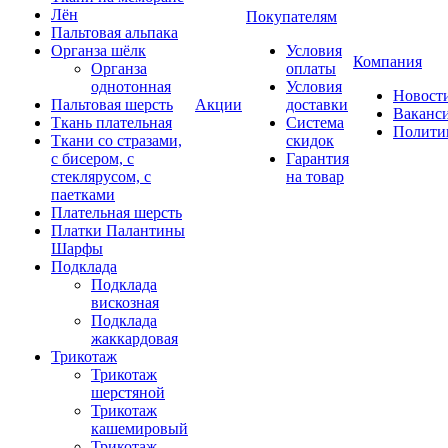
Лён
Покупателям
Пальтовая альпака
Органза шёлк
Условия
Компания
Органза
оплаты
однотонная
Условия
Новост
Пальтовая шерсть
Акции
доставки
Ваканс
Ткань плательная
Система
Полити
Ткани со стразами,
скидок
с бисером, с
Гарантия
стеклярусом, с
на товар
паетками
Плательная шерсть
Платки Палантины
Шарфы
Подклада
Подклада
вискозная
Подклада
жаккардовая
Трикотаж
Трикотаж
шерстяной
Трикотаж
кашемировый
Трикотаж