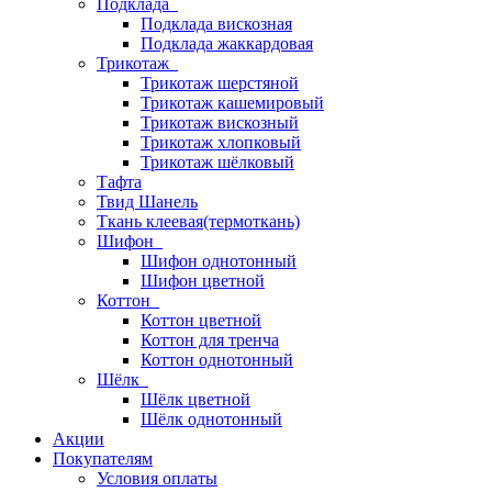
Подклада
Подклада вискозная
Подклада жаккардовая
Трикотаж
Трикотаж шерстяной
Трикотаж кашемировый
Трикотаж вискозный
Трикотаж хлопковый
Трикотаж шёлковый
Тафта
Твид Шанель
Ткань клеевая(термоткань)
Шифон
Шифон однотонный
Шифон цветной
Коттон
Коттон цветной
Коттон для тренча
Коттон однотонный
Шёлк
Шёлк цветной
Шёлк однотонный
Акции
Покупателям
Условия оплаты