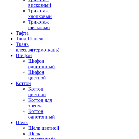
вискозный
Трикотаж
хлопковый
Трикотаж
шёлковый
Тафта
Твид Шанель
Ткань
клеевая(термоткань)
Шифон
Шифон
однотонный
Шифон
цветной
Коттон
Коттон
цветной
Коттон для
тренча
Коттон
однотонный
Шёлк
Шёлк цветной
Шёлк