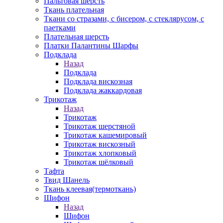
Пальтовая шерсть
Ткань плательная
Ткани со стразами, с бисером, с стеклярусом, с
паетками
Плательная шерсть
Платки Палантины Шарфы
Подклада
Назад
Подклада
Подклада вискозная
Подклада жаккардовая
Трикотаж
Назад
Трикотаж
Трикотаж шерстяной
Трикотаж кашемировый
Трикотаж вискозный
Трикотаж хлопковый
Трикотаж шёлковый
Тафта
Твид Шанель
Ткань клеевая(термоткань)
Шифон
Назад
Шифон