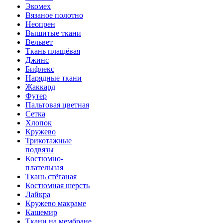
Экомех
Вязаное полотно
Неопрен
Вышитые ткани
Вельвет
Ткань плащёвая
Джинс
Бифлекс
Нарядные ткани
Жаккард
Футер
Пальтовая цветная
Сетка
Хлопок
Кружево
Трикотажные
подвязы
Костюмно-
плательная
Ткань стёганая
Костюмная шерсть
Лайкра
Кружево макраме
Кашемир
Ткани на мембране