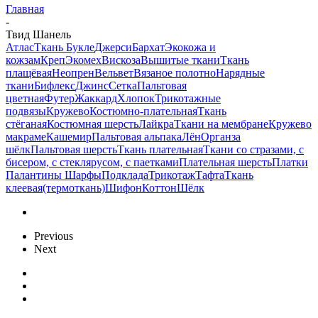
Главная
-
Твид Шанель
Атлас
Ткань Букле
Джерси
Бархат
Экокожа и
кожзам
Креп
Экомех
Вискоза
Вышитые ткани
Ткань
плащёвая
Неопрен
Вельвет
Вязаное полотно
Нарядные
ткани
Бифлекс
Джинс
Сетка
Пальтовая
цветная
Футер
Жаккард
Хлопок
Трикотажные
подвязы
Кружево
Костюмно-плательная
Ткань
стёганая
Костюмная шерсть
Лайкра
Ткани на мембране
Кружево
макраме
Кашемир
Пальтовая альпака
Лён
Органза
шёлк
Пальтовая шерсть
Ткань плательная
Ткани со стразами, с
бисером, с стеклярусом, с паетками
Плательная шерсть
Платки
Палантины Шарфы
Подклада
Трикотаж
Тафта
Ткань
клеевая(термоткань)
Шифон
Коттон
Шёлк
Previous
Next