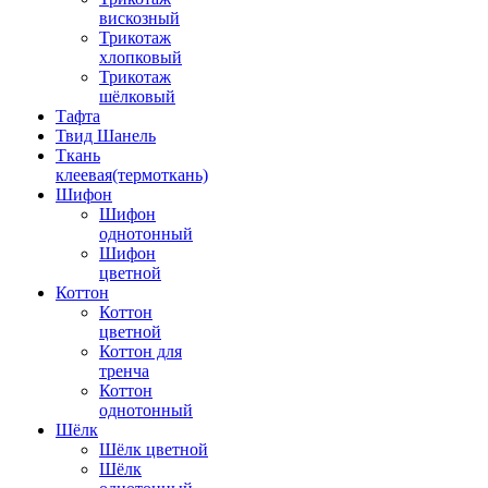
вискозный
Трикотаж
хлопковый
Трикотаж
шёлковый
Тафта
Твид Шанель
Ткань
клеевая(термоткань)
Шифон
Шифон
однотонный
Шифон
цветной
Коттон
Коттон
цветной
Коттон для
тренча
Коттон
однотонный
Шёлк
Шёлк цветной
Шёлк