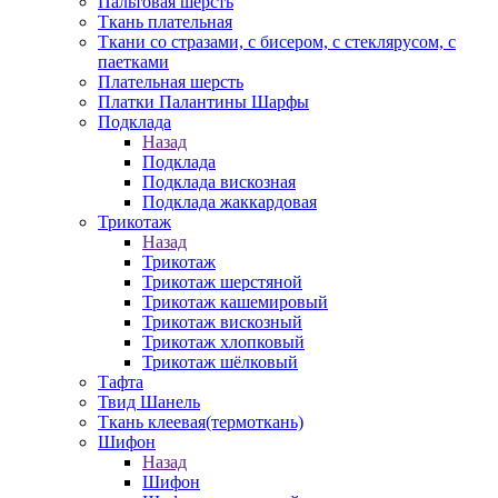
Пальтовая шерсть
Ткань плательная
Ткани со стразами, с бисером, с стеклярусом, с
паетками
Плательная шерсть
Платки Палантины Шарфы
Подклада
Назад
Подклада
Подклада вискозная
Подклада жаккардовая
Трикотаж
Назад
Трикотаж
Трикотаж шерстяной
Трикотаж кашемировый
Трикотаж вискозный
Трикотаж хлопковый
Трикотаж шёлковый
Тафта
Твид Шанель
Ткань клеевая(термоткань)
Шифон
Назад
Шифон