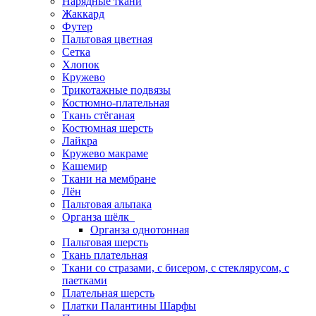
Нарядные ткани
Жаккард
Футер
Пальтовая цветная
Сетка
Хлопок
Кружево
Трикотажные подвязы
Костюмно-плательная
Ткань стёганая
Костюмная шерсть
Лайкра
Кружево макраме
Кашемир
Ткани на мембране
Лён
Пальтовая альпака
Органза шёлк
Органза однотонная
Пальтовая шерсть
Ткань плательная
Ткани со стразами, с бисером, с стеклярусом, с
паетками
Плательная шерсть
Платки Палантины Шарфы