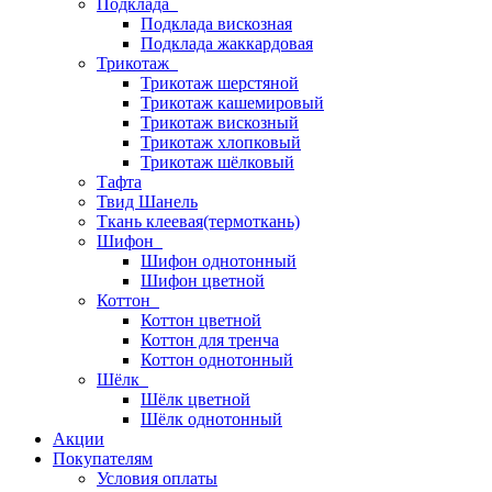
Подклада
Подклада вискозная
Подклада жаккардовая
Трикотаж
Трикотаж шерстяной
Трикотаж кашемировый
Трикотаж вискозный
Трикотаж хлопковый
Трикотаж шёлковый
Тафта
Твид Шанель
Ткань клеевая(термоткань)
Шифон
Шифон однотонный
Шифон цветной
Коттон
Коттон цветной
Коттон для тренча
Коттон однотонный
Шёлк
Шёлк цветной
Шёлк однотонный
Акции
Покупателям
Условия оплаты