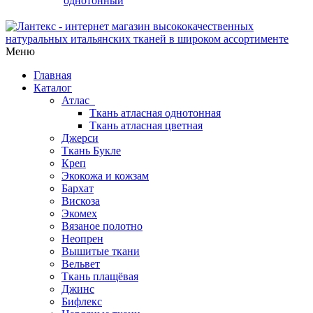
однотонный
Меню
Главная
Каталог
Атлас
Ткань атласная однотонная
Ткань атласная цветная
Джерси
Ткань Букле
Креп
Экокожа и кожзам
Бархат
Вискоза
Экомех
Вязаное полотно
Неопрен
Вышитые ткани
Вельвет
Ткань плащёвая
Джинс
Бифлекс