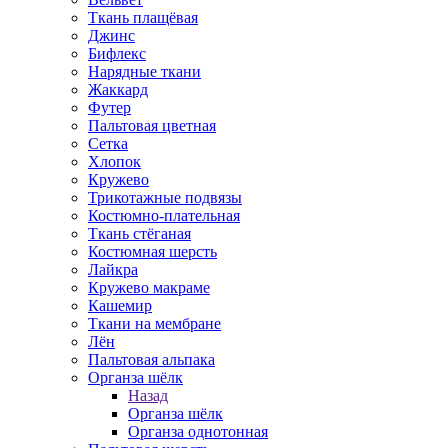
Ткань плащёвая
Джинс
Бифлекс
Нарядные ткани
Жаккард
Футер
Пальтовая цветная
Сетка
Хлопок
Кружево
Трикотажные подвязы
Костюмно-плательная
Ткань стёганая
Костюмная шерсть
Лайкра
Кружево макраме
Кашемир
Ткани на мембране
Лён
Пальтовая альпака
Органза шёлк
Назад
Органза шёлк
Органза однотонная