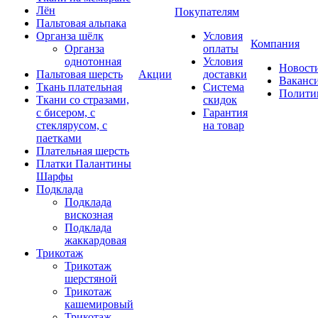
Лён
Покупателям
Пальтовая альпака
Органза шёлк
Условия
Компания
Органза
оплаты
однотонная
Условия
Новост
Пальтовая шерсть
Акции
доставки
Ваканс
Ткань плательная
Система
Полити
Ткани со стразами,
скидок
с бисером, с
Гарантия
стеклярусом, с
на товар
паетками
Плательная шерсть
Платки Палантины
Шарфы
Подклада
Подклада
вискозная
Подклада
жаккардовая
Трикотаж
Трикотаж
шерстяной
Трикотаж
кашемировый
Трикотаж