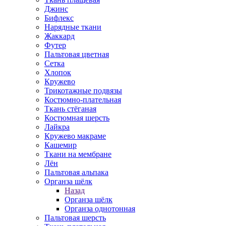
Джинс
Бифлекс
Нарядные ткани
Жаккард
Футер
Пальтовая цветная
Сетка
Хлопок
Кружево
Трикотажные подвязы
Костюмно-плательная
Ткань стёганая
Костюмная шерсть
Лайкра
Кружево макраме
Кашемир
Ткани на мембране
Лён
Пальтовая альпака
Органза шёлк
Назад
Органза шёлк
Органза однотонная
Пальтовая шерсть