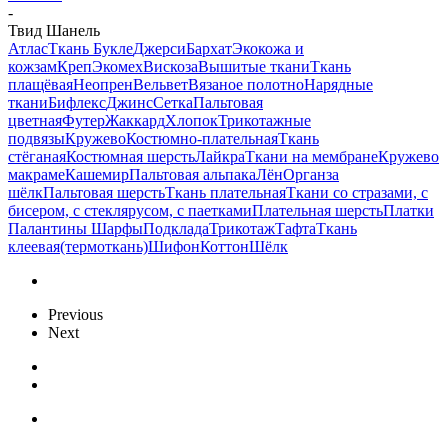
-
Твид Шанель
Атлас
Ткань Букле
Джерси
Бархат
Экокожа и
кожзам
Креп
Экомех
Вискоза
Вышитые ткани
Ткань
плащёвая
Неопрен
Вельвет
Вязаное полотно
Нарядные
ткани
Бифлекс
Джинс
Сетка
Пальтовая
цветная
Футер
Жаккард
Хлопок
Трикотажные
подвязы
Кружево
Костюмно-плательная
Ткань
стёганая
Костюмная шерсть
Лайкра
Ткани на мембране
Кружево
макраме
Кашемир
Пальтовая альпака
Лён
Органза
шёлк
Пальтовая шерсть
Ткань плательная
Ткани со стразами, с
бисером, с стеклярусом, с паетками
Плательная шерсть
Платки
Палантины Шарфы
Подклада
Трикотаж
Тафта
Ткань
клеевая(термоткань)
Шифон
Коттон
Шёлк
Previous
Next