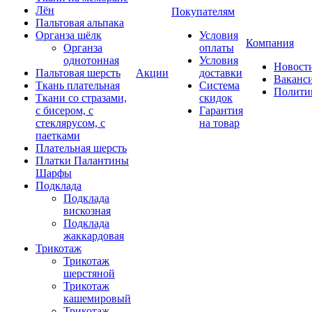
Лён
Покупателям
Пальтовая альпака
Органза шёлк
Условия
Компания
Органза
оплаты
однотонная
Условия
Новост
Пальтовая шерсть
Акции
доставки
Ваканс
Ткань плательная
Система
Полити
Ткани со стразами,
скидок
с бисером, с
Гарантия
стеклярусом, с
на товар
паетками
Плательная шерсть
Платки Палантины
Шарфы
Подклада
Подклада
вискозная
Подклада
жаккардовая
Трикотаж
Трикотаж
шерстяной
Трикотаж
кашемировый
Трикотаж