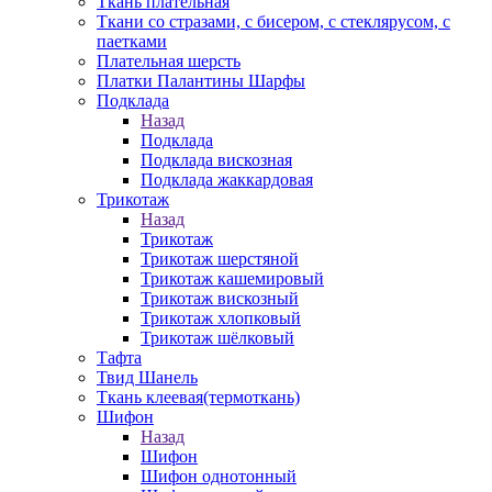
Ткань плательная
Ткани со стразами, с бисером, с стеклярусом, с
паетками
Плательная шерсть
Платки Палантины Шарфы
Подклада
Назад
Подклада
Подклада вискозная
Подклада жаккардовая
Трикотаж
Назад
Трикотаж
Трикотаж шерстяной
Трикотаж кашемировый
Трикотаж вискозный
Трикотаж хлопковый
Трикотаж шёлковый
Тафта
Твид Шанель
Ткань клеевая(термоткань)
Шифон
Назад
Шифон
Шифон однотонный