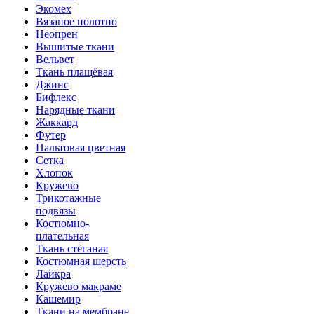
Экомех
Вязаное полотно
Неопрен
Вышитые ткани
Вельвет
Ткань плащёвая
Джинс
Бифлекс
Нарядные ткани
Жаккард
Футер
Пальтовая цветная
Сетка
Хлопок
Кружево
Трикотажные
подвязы
Костюмно-
плательная
Ткань стёганая
Костюмная шерсть
Лайкра
Кружево макраме
Кашемир
Ткани на мембране