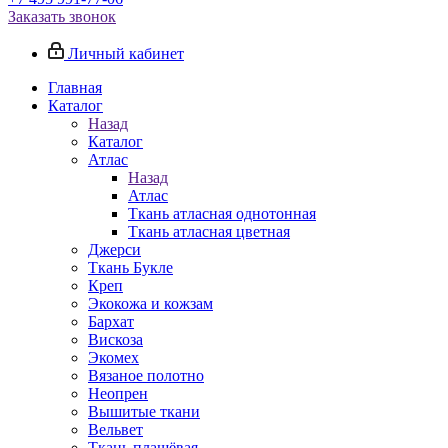
Заказать звонок
Личный кабинет
Главная
Каталог
Назад
Каталог
Атлас
Назад
Атлас
Ткань атласная однотонная
Ткань атласная цветная
Джерси
Ткань Букле
Креп
Экокожа и кожзам
Бархат
Вискоза
Экомех
Вязаное полотно
Неопрен
Вышитые ткани
Вельвет
Ткань плащёвая