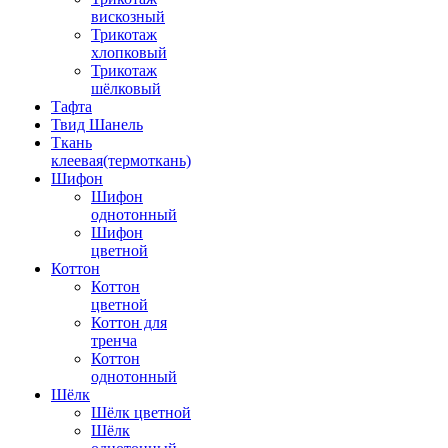
вискозный
Трикотаж
хлопковый
Трикотаж
шёлковый
Тафта
Твид Шанель
Ткань
клеевая(термоткань)
Шифон
Шифон
однотонный
Шифон
цветной
Коттон
Коттон
цветной
Коттон для
тренча
Коттон
однотонный
Шёлк
Шёлк цветной
Шёлк