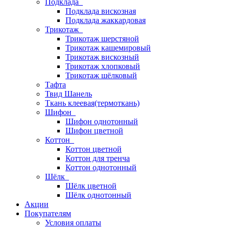
Подклада
Подклада вискозная
Подклада жаккардовая
Трикотаж
Трикотаж шерстяной
Трикотаж кашемировый
Трикотаж вискозный
Трикотаж хлопковый
Трикотаж шёлковый
Тафта
Твид Шанель
Ткань клеевая(термоткань)
Шифон
Шифон однотонный
Шифон цветной
Коттон
Коттон цветной
Коттон для тренча
Коттон однотонный
Шёлк
Шёлк цветной
Шёлк однотонный
Акции
Покупателям
Условия оплаты