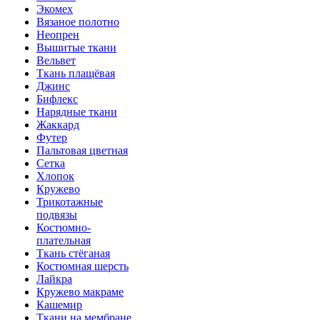
Экомех
Вязаное полотно
Неопрен
Вышитые ткани
Вельвет
Ткань плащёвая
Джинс
Бифлекс
Нарядные ткани
Жаккард
Футер
Пальтовая цветная
Сетка
Хлопок
Кружево
Трикотажные
подвязы
Костюмно-
плательная
Ткань стёганая
Костюмная шерсть
Лайкра
Кружево макраме
Кашемир
Ткани на мембране