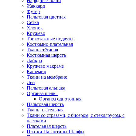
Нарядные ткани
Жаккард
Футер
Пальтовая цветная
Сетка
Хлопок
Кружево
Трикотажные подвязы
Костюмно-плательная
Ткань стёганая
Костюмная шерсть
Лайкра
Кружево макраме
Кашемир
Ткани на мембране
Лён
Пальтовая альпака
Органза шёлк
Органза однотонная
Пальтовая шерсть
Ткань плательная
Ткани со стразами, с бисером, с стеклярусом, с
паетками
Плательная шерсть
Платки Палантины Шарфы