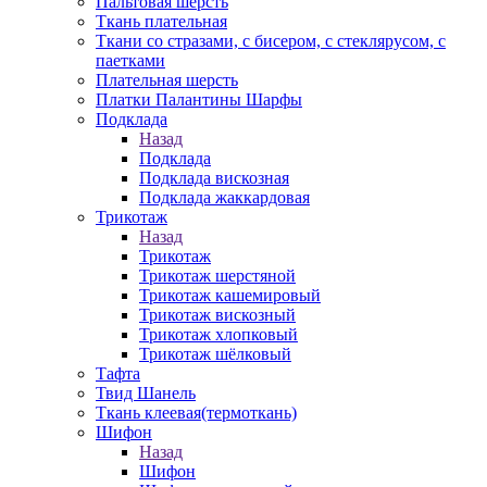
Пальтовая шерсть
Ткань плательная
Ткани со стразами, с бисером, с стеклярусом, с
паетками
Плательная шерсть
Платки Палантины Шарфы
Подклада
Назад
Подклада
Подклада вискозная
Подклада жаккардовая
Трикотаж
Назад
Трикотаж
Трикотаж шерстяной
Трикотаж кашемировый
Трикотаж вискозный
Трикотаж хлопковый
Трикотаж шёлковый
Тафта
Твид Шанель
Ткань клеевая(термоткань)
Шифон
Назад
Шифон