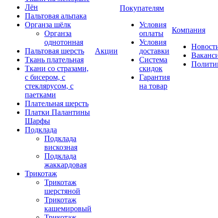
Лён
Покупателям
Пальтовая альпака
Органза шёлк
Условия
Компания
Органза
оплаты
однотонная
Условия
Новост
Пальтовая шерсть
Акции
доставки
Ваканс
Ткань плательная
Система
Полити
Ткани со стразами,
скидок
с бисером, с
Гарантия
стеклярусом, с
на товар
паетками
Плательная шерсть
Платки Палантины
Шарфы
Подклада
Подклада
вискозная
Подклада
жаккардовая
Трикотаж
Трикотаж
шерстяной
Трикотаж
кашемировый
Трикотаж