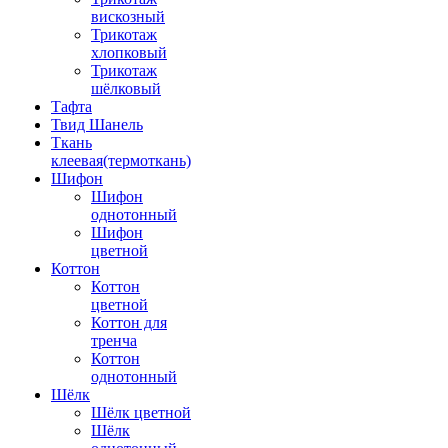
вискозный
Трикотаж
хлопковый
Трикотаж
шёлковый
Тафта
Твид Шанель
Ткань
клеевая(термоткань)
Шифон
Шифон
однотонный
Шифон
цветной
Коттон
Коттон
цветной
Коттон для
тренча
Коттон
однотонный
Шёлк
Шёлк цветной
Шёлк