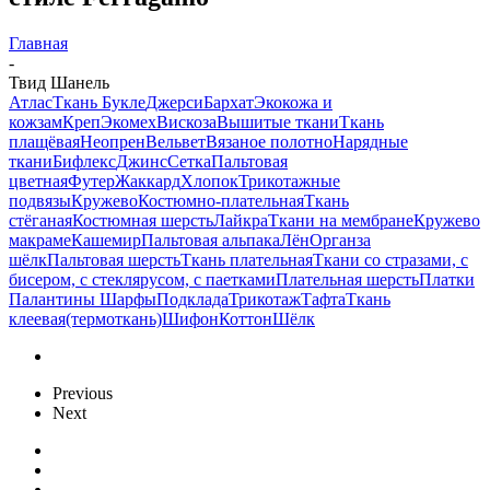
Главная
-
Твид Шанель
Атлас
Ткань Букле
Джерси
Бархат
Экокожа и
кожзам
Креп
Экомех
Вискоза
Вышитые ткани
Ткань
плащёвая
Неопрен
Вельвет
Вязаное полотно
Нарядные
ткани
Бифлекс
Джинс
Сетка
Пальтовая
цветная
Футер
Жаккард
Хлопок
Трикотажные
подвязы
Кружево
Костюмно-плательная
Ткань
стёганая
Костюмная шерсть
Лайкра
Ткани на мембране
Кружево
макраме
Кашемир
Пальтовая альпака
Лён
Органза
шёлк
Пальтовая шерсть
Ткань плательная
Ткани со стразами, с
бисером, с стеклярусом, с паетками
Плательная шерсть
Платки
Палантины Шарфы
Подклада
Трикотаж
Тафта
Ткань
клеевая(термоткань)
Шифон
Коттон
Шёлк
Previous
Next