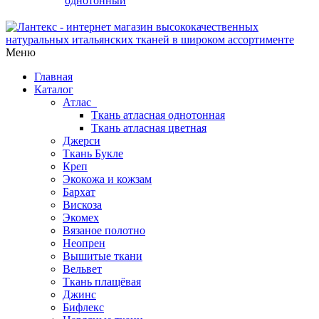
однотонный
Меню
Главная
Каталог
Атлас
Ткань атласная однотонная
Ткань атласная цветная
Джерси
Ткань Букле
Креп
Экокожа и кожзам
Бархат
Вискоза
Экомех
Вязаное полотно
Неопрен
Вышитые ткани
Вельвет
Ткань плащёвая
Джинс
Бифлекс