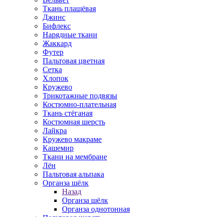
Ткань плащёвая
Джинс
Бифлекс
Нарядные ткани
Жаккард
Футер
Пальтовая цветная
Сетка
Хлопок
Кружево
Трикотажные подвязы
Костюмно-плательная
Ткань стёганая
Костюмная шерсть
Лайкра
Кружево макраме
Кашемир
Ткани на мембране
Лён
Пальтовая альпака
Органза шёлк
Назад
Органза шёлк
Органза однотонная