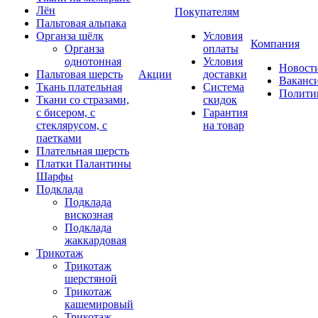
Лён
Покупателям
Пальтовая альпака
Органза шёлк
Условия
Компания
Органза
оплаты
однотонная
Условия
Новост
Пальтовая шерсть
Акции
доставки
Ваканс
Ткань плательная
Система
Полити
Ткани со стразами,
скидок
с бисером, с
Гарантия
стеклярусом, с
на товар
паетками
Плательная шерсть
Платки Палантины
Шарфы
Подклада
Подклада
вискозная
Подклада
жаккардовая
Трикотаж
Трикотаж
шерстяной
Трикотаж
кашемировый
Трикотаж