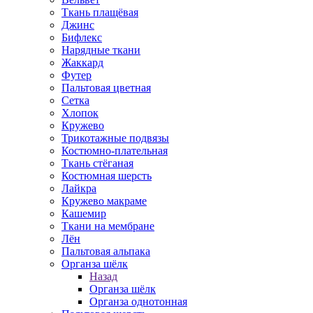
Ткань плащёвая
Джинс
Бифлекс
Нарядные ткани
Жаккард
Футер
Пальтовая цветная
Сетка
Хлопок
Кружево
Трикотажные подвязы
Костюмно-плательная
Ткань стёганая
Костюмная шерсть
Лайкра
Кружево макраме
Кашемир
Ткани на мембране
Лён
Пальтовая альпака
Органза шёлк
Назад
Органза шёлк
Органза однотонная