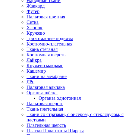
Нарядные ткани
Жаккард
Футер
Пальтовая цветная
Сетка
Хлопок
Кружево
Трикотажные подвязы
Костюмно-плательная
Ткань стёганая
Костюмная шерсть
Лайкра
Кружево макраме
Кашемир
Ткани на мембране
Лён
Пальтовая альпака
Органза шёлк
Органза однотонная
Пальтовая шерсть
Ткань плательная
Ткани со стразами, с бисером, с стеклярусом, с
паетками
Плательная шерсть
Платки Палантины Шарфы