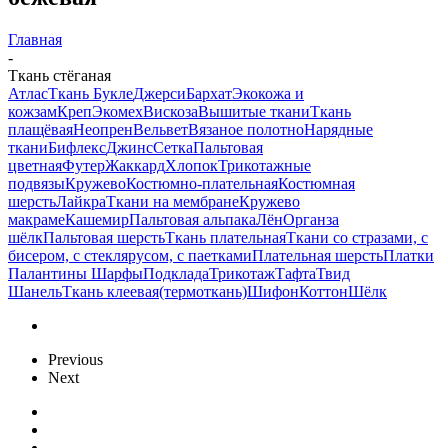
Главная
-
Ткань стёганая
Атлас
Ткань Букле
Джерси
Бархат
Экокожа и
кожзам
Креп
Экомех
Вискоза
Вышитые ткани
Ткань
плащёвая
Неопрен
Вельвет
Вязаное полотно
Нарядные
ткани
Бифлекс
Джинс
Сетка
Пальтовая
цветная
Футер
Жаккард
Хлопок
Трикотажные
подвязы
Кружево
Костюмно-плательная
Костюмная
шерсть
Лайкра
Ткани на мембране
Кружево
макраме
Кашемир
Пальтовая альпака
Лён
Органза
шёлк
Пальтовая шерсть
Ткань плательная
Ткани со стразами, с
бисером, с стеклярусом, с паетками
Плательная шерсть
Платки
Палантины Шарфы
Подклада
Трикотаж
Тафта
Твид
Шанель
Ткань клеевая(термоткань)
Шифон
Коттон
Шёлк
Previous
Next