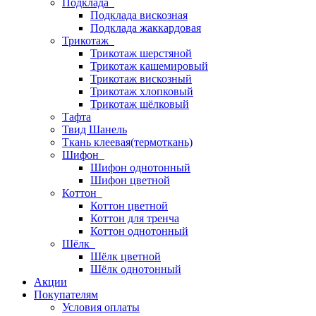
Подклада
Подклада вискозная
Подклада жаккардовая
Трикотаж
Трикотаж шерстяной
Трикотаж кашемировый
Трикотаж вискозный
Трикотаж хлопковый
Трикотаж шёлковый
Тафта
Твид Шанель
Ткань клеевая(термоткань)
Шифон
Шифон однотонный
Шифон цветной
Коттон
Коттон цветной
Коттон для тренча
Коттон однотонный
Шёлк
Шёлк цветной
Шёлк однотонный
Акции
Покупателям
Условия оплаты