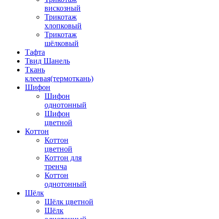
вискозный
Трикотаж
хлопковый
Трикотаж
шёлковый
Тафта
Твид Шанель
Ткань
клеевая(термоткань)
Шифон
Шифон
однотонный
Шифон
цветной
Коттон
Коттон
цветной
Коттон для
тренча
Коттон
однотонный
Шёлк
Шёлк цветной
Шёлк