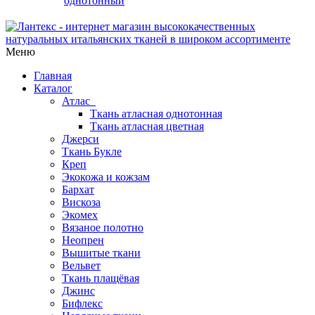
однотонный
Меню
Главная
Каталог
Атлас
Ткань атласная однотонная
Ткань атласная цветная
Джерси
Ткань Букле
Креп
Экокожа и кожзам
Бархат
Вискоза
Экомех
Вязаное полотно
Неопрен
Вышитые ткани
Вельвет
Ткань плащёвая
Джинс
Бифлекс