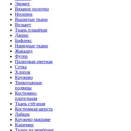
Экомех
Вязаное полотно
Неопрен
Вышитые ткани
Вельвет
Ткань плащёвая
Джинс
Бифлекс
Нарядные ткани
Жаккард
Футер
Пальтовая цветная
Сетка
Хлопок
Кружево
Трикотажные
подвязы
Костюмно-
плательная
Ткань стёганая
Костюмная шерсть
Лайкра
Кружево макраме
Кашемир
Ткани на мембране