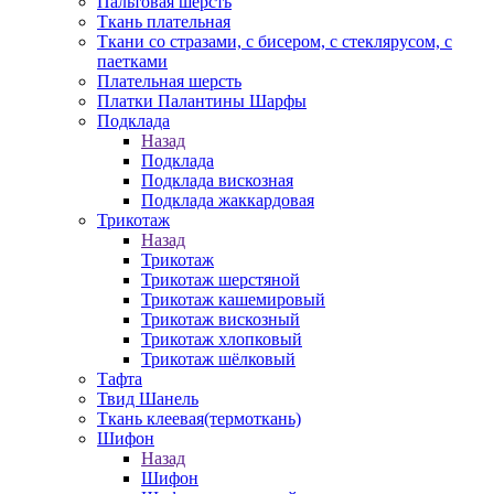
Пальтовая шерсть
Ткань плательная
Ткани со стразами, с бисером, с стеклярусом, с
паетками
Плательная шерсть
Платки Палантины Шарфы
Подклада
Назад
Подклада
Подклада вискозная
Подклада жаккардовая
Трикотаж
Назад
Трикотаж
Трикотаж шерстяной
Трикотаж кашемировый
Трикотаж вискозный
Трикотаж хлопковый
Трикотаж шёлковый
Тафта
Твид Шанель
Ткань клеевая(термоткань)
Шифон
Назад
Шифон