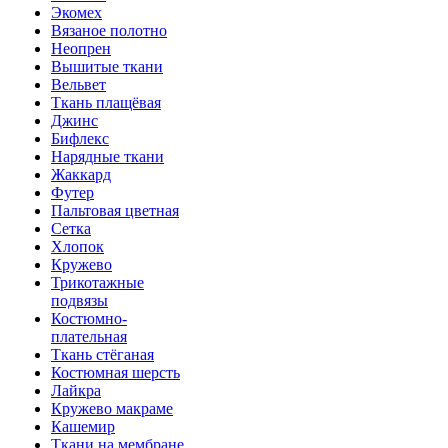
Экомех
Вязаное полотно
Неопрен
Вышитые ткани
Вельвет
Ткань плащёвая
Джинс
Бифлекс
Нарядные ткани
Жаккард
Футер
Пальтовая цветная
Сетка
Хлопок
Кружево
Трикотажные
подвязы
Костюмно-
плательная
Ткань стёганая
Костюмная шерсть
Лайкра
Кружево макраме
Кашемир
Ткани на мембране