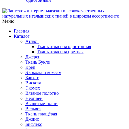
однотонный
Меню
Главная
Каталог
Атлас
Ткань атласная однотонная
Ткань атласная цветная
Джерси
Ткань Букле
Креп
Экокожа и кожзам
Бархат
Вискоза
Экомех
Вязаное полотно
Неопрен
Вышитые ткани
Вельвет
Ткань плащёвая
Джинс
Бифлекс