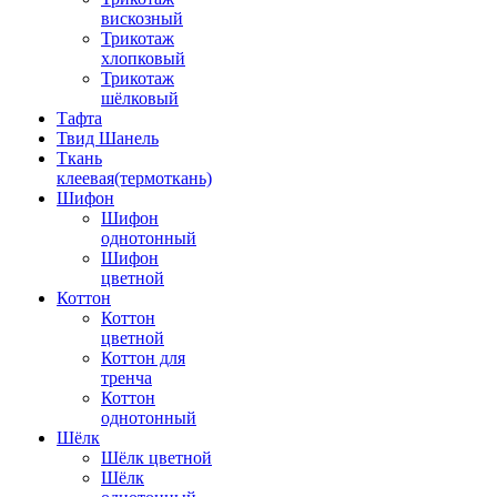
вискозный
Трикотаж
хлопковый
Трикотаж
шёлковый
Тафта
Твид Шанель
Ткань
клеевая(термоткань)
Шифон
Шифон
однотонный
Шифон
цветной
Коттон
Коттон
цветной
Коттон для
тренча
Коттон
однотонный
Шёлк
Шёлк цветной
Шёлк