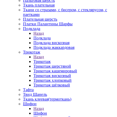
Пальтовая шерсть
Ткань плательная
Ткани со стразами, с бисером, с стеклярусом, с
паетками
Плательная шерсть
Платки Палантины Шарфы
Подклада
Назад
Подклада
Подклада вискозная
Подклада жаккардовая
Трикотаж
Назад
Трикотаж
Трикотаж шерстяной
Трикотаж кашемировый
Трикотаж вискозный
Трикотаж хлопковый
Трикотаж шёлковый
Тафта
Твид Шанель
Ткань клеевая(термоткань)
Шифон
Назад
Шифон