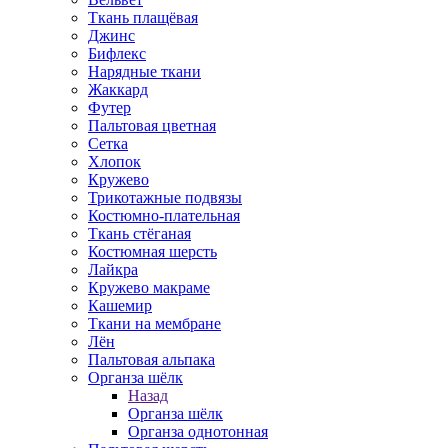
Ткань плащёвая
Джинс
Бифлекс
Нарядные ткани
Жаккард
Футер
Пальтовая цветная
Сетка
Хлопок
Кружево
Трикотажные подвязы
Костюмно-плательная
Ткань стёганая
Костюмная шерсть
Лайкра
Кружево макраме
Кашемир
Ткани на мембране
Лён
Пальтовая альпака
Органза шёлк
Назад
Органза шёлк
Органза однотонная