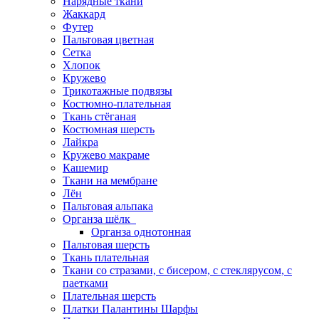
Нарядные ткани
Жаккард
Футер
Пальтовая цветная
Сетка
Хлопок
Кружево
Трикотажные подвязы
Костюмно-плательная
Ткань стёганая
Костюмная шерсть
Лайкра
Кружево макраме
Кашемир
Ткани на мембране
Лён
Пальтовая альпака
Органза шёлк
Органза однотонная
Пальтовая шерсть
Ткань плательная
Ткани со стразами, с бисером, с стеклярусом, с
паетками
Плательная шерсть
Платки Палантины Шарфы