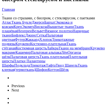
Главная
-
Ткани со стразами, с бисером, с стеклярусом, с паетками
Атлас
Ткань Букле
Джерси
Бархат
Экокожа и
кожзам
Креп
Экомех
Вискоза
Вышитые ткани
Ткань
плащёвая
Неопрен
Вельвет
Вязаное полотно
Нарядные
ткани
Бифлекс
Джинс
Сетка
Пальтовая
цветная
Футер
Жаккард
Хлопок
Трикотажные
подвязы
Кружево
Костюмно-плательная
Ткань
стёганая
Костюмная шерсть
Лайкра
Ткани на мембране
Кружево
макраме
Кашемир
Пальтовая альпака
Лён
Органза
шёлк
Пальтовая шерсть
Ткань плательная
Плательная
шерсть
Платки Палантины
Шарфы
Подклада
Трикотаж
Тафта
Твид Шанель
Ткань
клеевая(термоткань)
Шифон
Коттон
Шёлк
Previous
Next