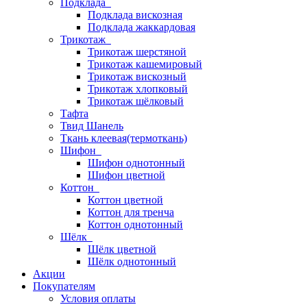
Подклада
Подклада вискозная
Подклада жаккардовая
Трикотаж
Трикотаж шерстяной
Трикотаж кашемировый
Трикотаж вискозный
Трикотаж хлопковый
Трикотаж шёлковый
Тафта
Твид Шанель
Ткань клеевая(термоткань)
Шифон
Шифон однотонный
Шифон цветной
Коттон
Коттон цветной
Коттон для тренча
Коттон однотонный
Шёлк
Шёлк цветной
Шёлк однотонный
Акции
Покупателям
Условия оплаты