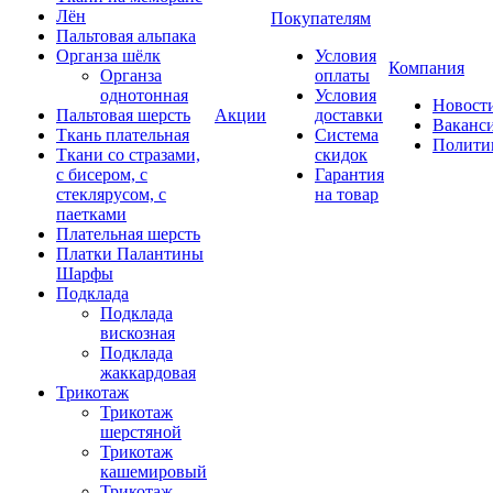
Лён
Покупателям
Пальтовая альпака
Органза шёлк
Условия
Компания
Органза
оплаты
однотонная
Условия
Новост
Пальтовая шерсть
Акции
доставки
Ваканс
Ткань плательная
Система
Полити
Ткани со стразами,
скидок
с бисером, с
Гарантия
стеклярусом, с
на товар
паетками
Плательная шерсть
Платки Палантины
Шарфы
Подклада
Подклада
вискозная
Подклада
жаккардовая
Трикотаж
Трикотаж
шерстяной
Трикотаж
кашемировый
Трикотаж