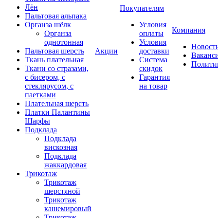
Лён
Покупателям
Пальтовая альпака
Органза шёлк
Условия
Компания
Органза
оплаты
однотонная
Условия
Новост
Пальтовая шерсть
Акции
доставки
Ваканс
Ткань плательная
Система
Полити
Ткани со стразами,
скидок
с бисером, с
Гарантия
стеклярусом, с
на товар
паетками
Плательная шерсть
Платки Палантины
Шарфы
Подклада
Подклада
вискозная
Подклада
жаккардовая
Трикотаж
Трикотаж
шерстяной
Трикотаж
кашемировый
Трикотаж