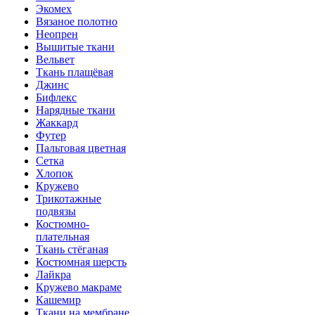
Экомех
Вязаное полотно
Неопрен
Вышитые ткани
Вельвет
Ткань плащёвая
Джинс
Бифлекс
Нарядные ткани
Жаккард
Футер
Пальтовая цветная
Сетка
Хлопок
Кружево
Трикотажные
подвязы
Костюмно-
плательная
Ткань стёганая
Костюмная шерсть
Лайкра
Кружево макраме
Кашемир
Ткани на мембране