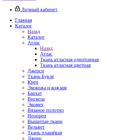
Личный кабинет
Главная
Каталог
Назад
Каталог
Атлас
Назад
Атлас
Ткань атласная однотонная
Ткань атласная цветная
Джерси
Ткань Букле
Креп
Экокожа и кожзам
Бархат
Вискоза
Экомех
Вязаное полотно
Неопрен
Вышитые ткани
Вельвет
Ткань плащёвая
Джинс