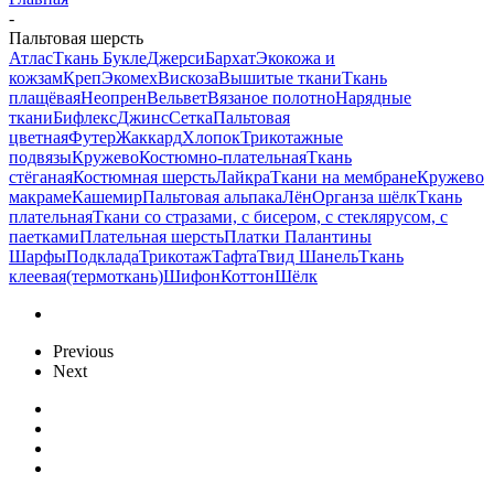
-
Пальтовая шерсть
Атлас
Ткань Букле
Джерси
Бархат
Экокожа и
кожзам
Креп
Экомех
Вискоза
Вышитые ткани
Ткань
плащёвая
Неопрен
Вельвет
Вязаное полотно
Нарядные
ткани
Бифлекс
Джинс
Сетка
Пальтовая
цветная
Футер
Жаккард
Хлопок
Трикотажные
подвязы
Кружево
Костюмно-плательная
Ткань
стёганая
Костюмная шерсть
Лайкра
Ткани на мембране
Кружево
макраме
Кашемир
Пальтовая альпака
Лён
Органза шёлк
Ткань
плательная
Ткани со стразами, с бисером, с стеклярусом, с
паетками
Плательная шерсть
Платки Палантины
Шарфы
Подклада
Трикотаж
Тафта
Твид Шанель
Ткань
клеевая(термоткань)
Шифон
Коттон
Шёлк
Previous
Next