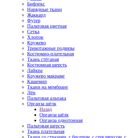
Бифлекс
Нарядные ткани
Жаккард
Футер
Пальтовая цветная
Сетка
Хлопок
Кружево
Трикотажные подвязы
Костюмно-плательная
Ткань стёганая
Костюмная шерсть
Лайкра
Кружево макраме
Кашемир
Ткани на мембране
Лён
Пальтовая альпака
Органза шёлк
Назад
Органза шёлк
Органза однотонная
Пальтовая шерсть
Ткань плательная
Ткани со стразами, с бисером, с стеклярусом, с