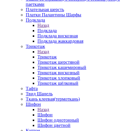
паетками
Плательная шерсть
Платки Палантины Шарфы
Подклада
Назад
Подклада
Подклада вискозная
Подклада жаккардовая
Трикотаж
Назад
Трикотаж
Трикотаж шерстяной
Трикотаж кашемировый
Трикотаж вискозный
Трикотаж хлопковый
Трикотаж шёлковый
Тафта
Твид Шанель
Ткань клеевая(термоткань)
Шифон
Назад
Шифон
Шифон однотонный
Шифон цветной
Коттон