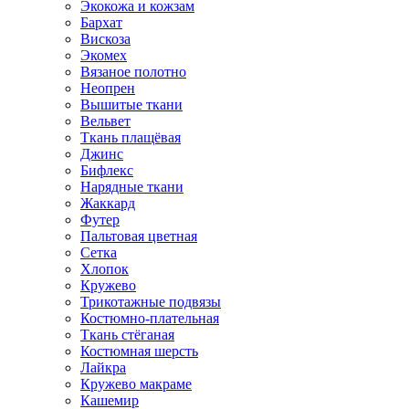
Экокожа и кожзам
Бархат
Вискоза
Экомех
Вязаное полотно
Неопрен
Вышитые ткани
Вельвет
Ткань плащёвая
Джинс
Бифлекс
Нарядные ткани
Жаккард
Футер
Пальтовая цветная
Сетка
Хлопок
Кружево
Трикотажные подвязы
Костюмно-плательная
Ткань стёганая
Костюмная шерсть
Лайкра
Кружево макраме
Кашемир