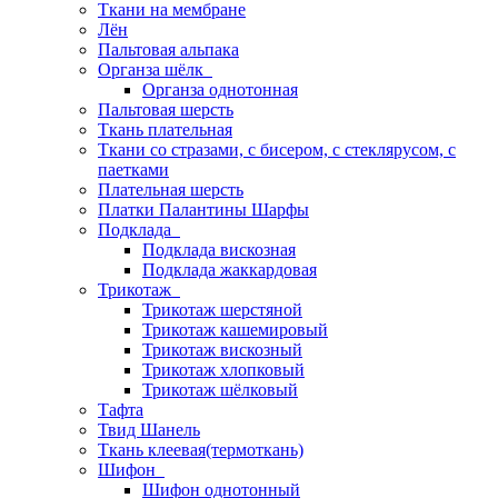
Ткани на мембране
Лён
Пальтовая альпака
Органза шёлк
Органза однотонная
Пальтовая шерсть
Ткань плательная
Ткани со стразами, с бисером, с стеклярусом, с
паетками
Плательная шерсть
Платки Палантины Шарфы
Подклада
Подклада вискозная
Подклада жаккардовая
Трикотаж
Трикотаж шерстяной
Трикотаж кашемировый
Трикотаж вискозный
Трикотаж хлопковый
Трикотаж шёлковый
Тафта
Твид Шанель
Ткань клеевая(термоткань)
Шифон
Шифон однотонный