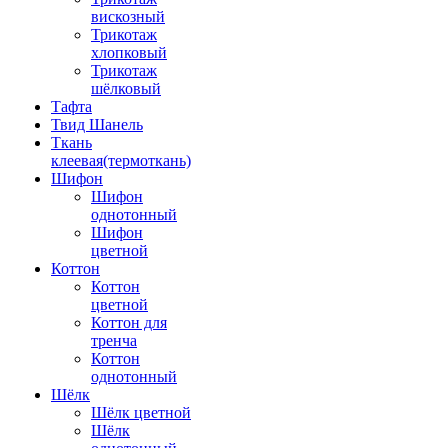
вискозный
Трикотаж
хлопковый
Трикотаж
шёлковый
Тафта
Твид Шанель
Ткань
клеевая(термоткань)
Шифон
Шифон
однотонный
Шифон
цветной
Коттон
Коттон
цветной
Коттон для
тренча
Коттон
однотонный
Шёлк
Шёлк цветной
Шёлк