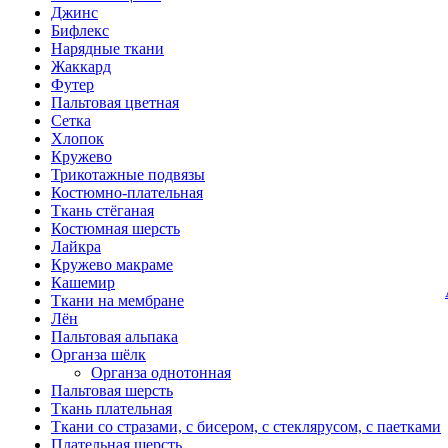
Джинс
Бифлекс
Нарядные ткани
Жаккард
Футер
Пальтовая цветная
Сетка
Хлопок
Кружево
Трикотажные подвязы
Костюмно-плательная
Ткань стёганая
Костюмная шерсть
Лайкра
Кружево макраме
Кашемир
Ткани на мембране
Лён
Пальтовая альпака
Органза шёлк
Органза однотонная
Пальтовая шерсть
Ткань плательная
Ткани со стразами, с бисером, с стеклярусом, с паетками
Плательная шерсть