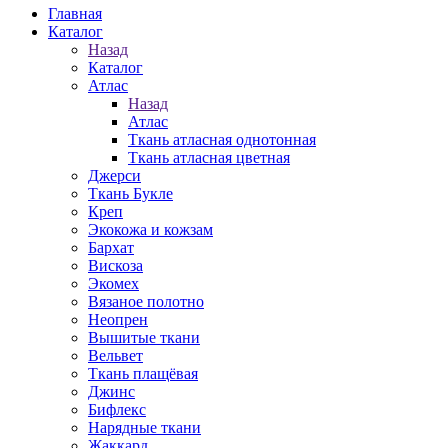
Главная
Каталог
Назад
Каталог
Атлас
Назад
Атлас
Ткань атласная однотонная
Ткань атласная цветная
Джерси
Ткань Букле
Креп
Экокожа и кожзам
Бархат
Вискоза
Экомех
Вязаное полотно
Неопрен
Вышитые ткани
Вельвет
Ткань плащёвая
Джинс
Бифлекс
Нарядные ткани
Жаккард