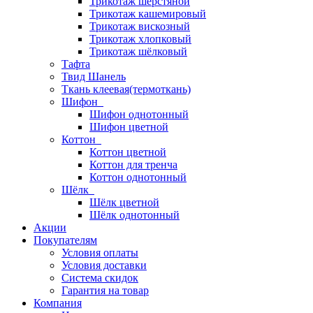
Трикотаж шерстяной
Трикотаж кашемировый
Трикотаж вискозный
Трикотаж хлопковый
Трикотаж шёлковый
Тафта
Твид Шанель
Ткань клеевая(термоткань)
Шифон
Шифон однотонный
Шифон цветной
Коттон
Коттон цветной
Коттон для тренча
Коттон однотонный
Шёлк
Шёлк цветной
Шёлк однотонный
Акции
Покупателям
Условия оплаты
Условия доставки
Система скидок
Гарантия на товар
Компания