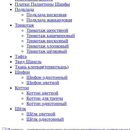
Платки Палантины Шарфы
Подклада
Подклада вискозная
Подклада жаккардовая
Трикотаж
Трикотаж шерстяной
Трикотаж кашемировый
Трикотаж вискозный
Трикотаж хлопковый
Трикотаж шёлковый
Тафта
Твид Шанель
Ткань клеевая(термоткань)
Шифон
Шифон однотонный
Шифон цветной
Коттон
Коттон цветной
Коттон для тренча
Коттон однотонный
Шёлк
Шёлк цветной
Шёлк однотонный