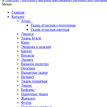
Меню
Главная
Каталог
Атлас
Ткань атласная однотонная
Ткань атласная цветная
Джерси
Ткань Букле
Креп
Экокожа и кожзам
Бархат
Вискоза
Экомех
Вязаное полотно
Неопрен
Вышитые ткани
Вельвет
Ткань плащёвая
Джинс
Бифлекс
Нарядные ткани
Жаккард
Футер
Пальтовая цветная