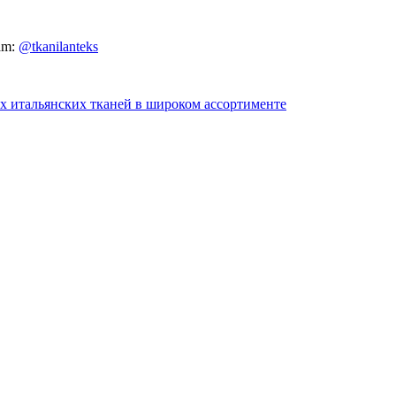
am:
@tkanilanteks