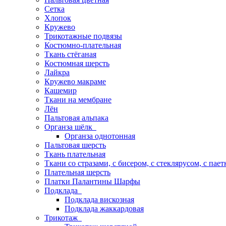
Сетка
Хлопок
Кружево
Трикотажные подвязы
Костюмно-плательная
Ткань стёганая
Костюмная шерсть
Лайкра
Кружево макраме
Кашемир
Ткани на мембране
Лён
Пальтовая альпака
Органза шёлк
Органза однотонная
Пальтовая шерсть
Ткань плательная
Ткани со стразами, с бисером, с стеклярусом, с пае
Плательная шерсть
Платки Палантины Шарфы
Подклада
Подклада вискозная
Подклада жаккардовая
Трикотаж