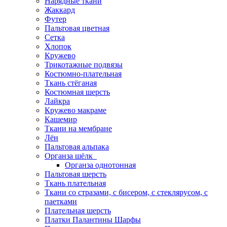
Нарядные ткани
Жаккард
Футер
Пальтовая цветная
Сетка
Хлопок
Кружево
Трикотажные подвязы
Костюмно-плательная
Ткань стёганая
Костюмная шерсть
Лайкра
Кружево макраме
Кашемир
Ткани на мембране
Лён
Пальтовая альпака
Органза шёлк
Органза однотонная
Пальтовая шерсть
Ткань плательная
Ткани со стразами, с бисером, с стеклярусом, с
паетками
Плательная шерсть
Платки Палантины Шарфы