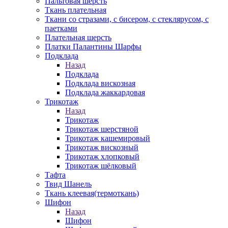
Пальтовая шерсть
Ткань плательная
Ткани со стразами, с бисером, с стеклярусом, с
паетками
Плательная шерсть
Платки Палантины Шарфы
Подклада
Назад
Подклада
Подклада вискозная
Подклада жаккардовая
Трикотаж
Назад
Трикотаж
Трикотаж шерстяной
Трикотаж кашемировый
Трикотаж вискозный
Трикотаж хлопковый
Трикотаж шёлковый
Тафта
Твид Шанель
Ткань клеевая(термоткань)
Шифон
Назад
Шифон