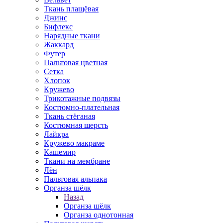
Ткань плащёвая
Джинс
Бифлекс
Нарядные ткани
Жаккард
Футер
Пальтовая цветная
Сетка
Хлопок
Кружево
Трикотажные подвязы
Костюмно-плательная
Ткань стёганая
Костюмная шерсть
Лайкра
Кружево макраме
Кашемир
Ткани на мембране
Лён
Пальтовая альпака
Органза шёлк
Назад
Органза шёлк
Органза однотонная