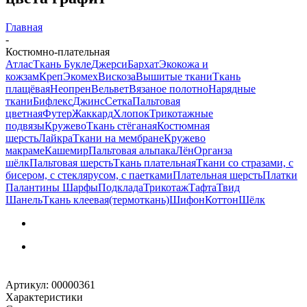
Главная
-
Костюмно-плательная
Атлас
Ткань Букле
Джерси
Бархат
Экокожа и
кожзам
Креп
Экомех
Вискоза
Вышитые ткани
Ткань
плащёвая
Неопрен
Вельвет
Вязаное полотно
Нарядные
ткани
Бифлекс
Джинс
Сетка
Пальтовая
цветная
Футер
Жаккард
Хлопок
Трикотажные
подвязы
Кружево
Ткань стёганая
Костюмная
шерсть
Лайкра
Ткани на мембране
Кружево
макраме
Кашемир
Пальтовая альпака
Лён
Органза
шёлк
Пальтовая шерсть
Ткань плательная
Ткани со стразами, с
бисером, с стеклярусом, с паетками
Плательная шерсть
Платки
Палантины Шарфы
Подклада
Трикотаж
Тафта
Твид
Шанель
Ткань клеевая(термоткань)
Шифон
Коттон
Шёлк
Артикул:
00000361
Характеристики