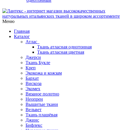
однотонный
Меню
Главная
Каталог
Атлас
Ткань атласная однотонная
Ткань атласная цветная
Джерси
Ткань Букле
Креп
Экокожа и кожзам
Бархат
Вискоза
Экомех
Вязаное полотно
Неопрен
Вышитые ткани
Вельвет
Ткань плащёвая
Джинс
Бифлекс