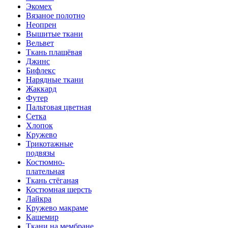
Экомех
Вязаное полотно
Неопрен
Вышитые ткани
Вельвет
Ткань плащёвая
Джинс
Бифлекс
Нарядные ткани
Жаккард
Футер
Пальтовая цветная
Сетка
Хлопок
Кружево
Трикотажные
подвязы
Костюмно-
плательная
Ткань стёганая
Костюмная шерсть
Лайкра
Кружево макраме
Кашемир
Ткани на мембране