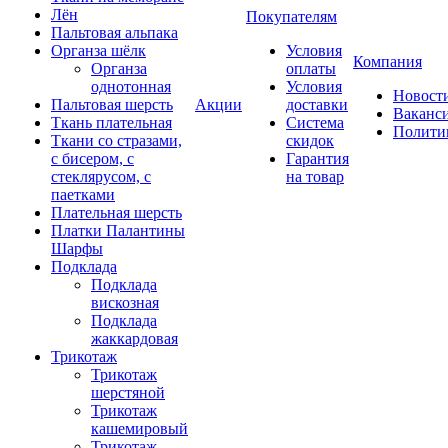
Лён
Покупателям
Пальтовая альпака
Органза шёлк
Условия
Компания
Органза
оплаты
однотонная
Условия
Новост
Пальтовая шерсть
Акции
доставки
Ваканс
Ткань плательная
Система
Полити
Ткани со стразами,
скидок
с бисером, с
Гарантия
стеклярусом, с
на товар
паетками
Плательная шерсть
Платки Палантины
Шарфы
Подклада
Подклада
вискозная
Подклада
жаккардовая
Трикотаж
Трикотаж
шерстяной
Трикотаж
кашемировый
Трикотаж