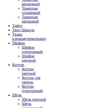
вискозный
Трикотаж
хлопковый
Трикотаж
шёлковый
Тафта
Твид Шанель
Ткань
клеевая(термоткань)
Шифон
Шифон
однотонный
Шифон
цветной
Коттон
Коттон
цветной
Коттон для
тренча
Коттон
однотонный
Шёлк
Шёлк цветной
Шёлк