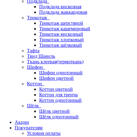
Подклада
Подклада вискозная
Подклада жаккардовая
Трикотаж
Трикотаж шерстяной
Трикотаж кашемировый
Трикотаж вискозный
Трикотаж хлопковый
Трикотаж шёлковый
Тафта
Твид Шанель
Ткань клеевая(термоткань)
Шифон
Шифон однотонный
Шифон цветной
Коттон
Коттон цветной
Коттон для тренча
Коттон однотонный
Шёлк
Шёлк цветной
Шёлк однотонный
Акции
Покупателям
Условия оплаты