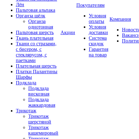
Лён
Покупателям
Пальтовая альпака
Органза шёлк
Условия
Компания
Органза
оплаты
однотонная
Условия
Новост
Пальтовая шерсть
Акции
доставки
Ваканс
Ткань плательная
Система
Полити
Ткани со стразами,
скидок
с бисером, с
Гарантия
стеклярусом, с
на товар
паетками
Плательная шерсть
Платки Палантины
Шарфы
Подклада
Подклада
вискозная
Подклада
жаккардовая
Трикотаж
Трикотаж
шерстяной
Трикотаж
кашемировый
Трикотаж