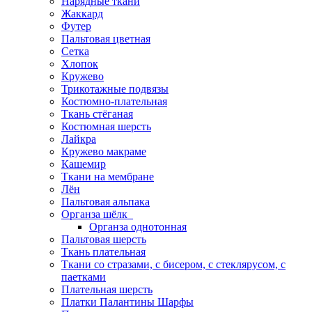
Нарядные ткани
Жаккард
Футер
Пальтовая цветная
Сетка
Хлопок
Кружево
Трикотажные подвязы
Костюмно-плательная
Ткань стёганая
Костюмная шерсть
Лайкра
Кружево макраме
Кашемир
Ткани на мембране
Лён
Пальтовая альпака
Органза шёлк
Органза однотонная
Пальтовая шерсть
Ткань плательная
Ткани со стразами, с бисером, с стеклярусом, с
паетками
Плательная шерсть
Платки Палантины Шарфы