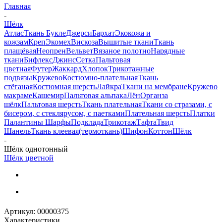
Главная
-
Шёлк
Атлас
Ткань Букле
Джерси
Бархат
Экокожа и
кожзам
Креп
Экомех
Вискоза
Вышитые ткани
Ткань
плащёвая
Неопрен
Вельвет
Вязаное полотно
Нарядные
ткани
Бифлекс
Джинс
Сетка
Пальтовая
цветная
Футер
Жаккард
Хлопок
Трикотажные
подвязы
Кружево
Костюмно-плательная
Ткань
стёганая
Костюмная шерсть
Лайкра
Ткани на мембране
Кружево
макраме
Кашемир
Пальтовая альпака
Лён
Органза
шёлк
Пальтовая шерсть
Ткань плательная
Ткани со стразами, с
бисером, с стеклярусом, с паетками
Плательная шерсть
Платки
Палантины Шарфы
Подклада
Трикотаж
Тафта
Твид
Шанель
Ткань клеевая(термоткань)
Шифон
Коттон
Шёлк
-
Шёлк однотонный
Шёлк цветной
Артикул:
00000375
Характеристики