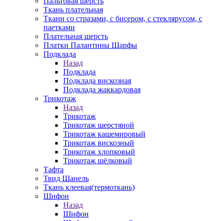
Пальтовая шерсть
Ткань плательная
Ткани со стразами, с бисером, с стеклярусом, с
паетками
Плательная шерсть
Платки Палантины Шарфы
Подклада
Назад
Подклада
Подклада вискозная
Подклада жаккардовая
Трикотаж
Назад
Трикотаж
Трикотаж шерстяной
Трикотаж кашемировый
Трикотаж вискозный
Трикотаж хлопковый
Трикотаж шёлковый
Тафта
Твид Шанель
Ткань клеевая(термоткань)
Шифон
Назад
Шифон