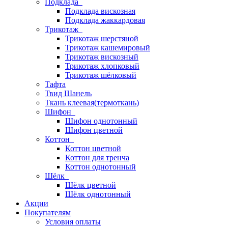
Подклада
Подклада вискозная
Подклада жаккардовая
Трикотаж
Трикотаж шерстяной
Трикотаж кашемировый
Трикотаж вискозный
Трикотаж хлопковый
Трикотаж шёлковый
Тафта
Твид Шанель
Ткань клеевая(термоткань)
Шифон
Шифон однотонный
Шифон цветной
Коттон
Коттон цветной
Коттон для тренча
Коттон однотонный
Шёлк
Шёлк цветной
Шёлк однотонный
Акции
Покупателям
Условия оплаты