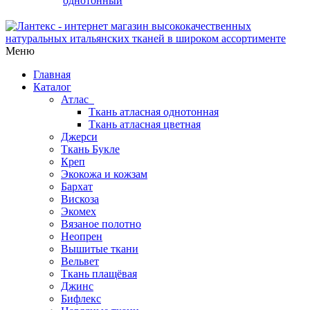
однотонный
Меню
Главная
Каталог
Атлас
Ткань атласная однотонная
Ткань атласная цветная
Джерси
Ткань Букле
Креп
Экокожа и кожзам
Бархат
Вискоза
Экомех
Вязаное полотно
Неопрен
Вышитые ткани
Вельвет
Ткань плащёвая
Джинс
Бифлекс