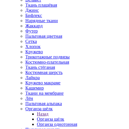
Ткань плащёвая
Джинс
Бифлекс
Нарядные ткани
Жаккард
Футер
Пальтовая цветная
Сетка
Хлопок
Кружево
Трикотажные подвязы
Костюмно-плательная
Ткань стёганая
Костюмная шерсть
Лайкра
Кружево макраме
Кашемир
Ткани на мембране
Лён
Пальтовая альпака
Органза шёлк
Назад
Органза шёлк
Органза однотонная