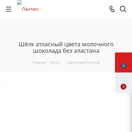
Шёлк атласный цвета молочного
шоколада без эластана
Главная
-
Шёлк
-
Шёлк однотонный
0
0