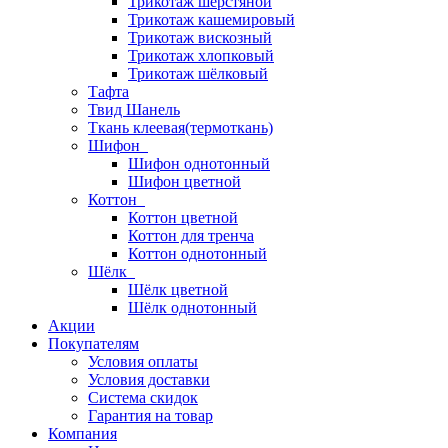
Трикотаж шерстяной
Трикотаж кашемировый
Трикотаж вискозный
Трикотаж хлопковый
Трикотаж шёлковый
Тафта
Твид Шанель
Ткань клеевая(термоткань)
Шифон
Шифон однотонный
Шифон цветной
Коттон
Коттон цветной
Коттон для тренча
Коттон однотонный
Шёлк
Шёлк цветной
Шёлк однотонный
Акции
Покупателям
Условия оплаты
Условия доставки
Система скидок
Гарантия на товар
Компания