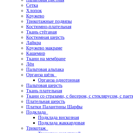
Сетка
Хлопок
Кружево
Трикотажные подвязы
Костюмно-плательная
Ткань стёганая
Костюмная шерсть
Лайкра
Кружево макраме
Кашемир
Ткани на мембране
Лён
Пальтовая альпака
Органза шёлк
Органза однотонная
Пальтовая шерсть
Ткань плательная
Ткани со стразами, с бисером, с стеклярусом, с пае
Плательная шерсть
Платки Палантины Шарфы
Подклада
Подклада вискозная
Подклада жаккардовая
Трикотаж