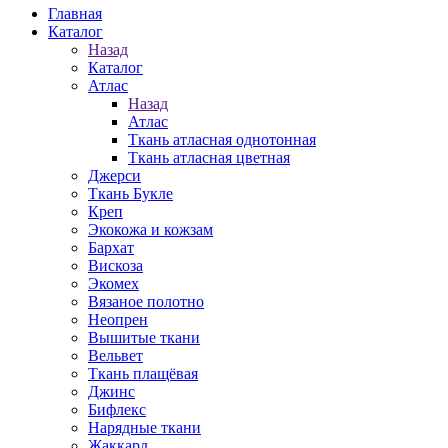
Главная
Каталог
Назад
Каталог
Атлас
Назад
Атлас
Ткань атласная однотонная
Ткань атласная цветная
Джерси
Ткань Букле
Креп
Экокожа и кожзам
Бархат
Вискоза
Экомех
Вязаное полотно
Неопрен
Вышитые ткани
Вельвет
Ткань плащёвая
Джинс
Бифлекс
Нарядные ткани
Жаккард