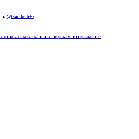
am:
@tkanilanteks