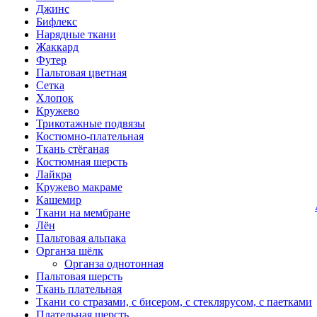
Джинс
Бифлекс
Нарядные ткани
Жаккард
Футер
Пальтовая цветная
Сетка
Хлопок
Кружево
Трикотажные подвязы
Костюмно-плательная
Ткань стёганая
Костюмная шерсть
Лайкра
Кружево макраме
Кашемир
Ткани на мембране
Лён
Пальтовая альпака
Органза шёлк
Органза однотонная
Пальтовая шерсть
Ткань плательная
Ткани со стразами, с бисером, с стеклярусом, с паетками
Плательная шерсть