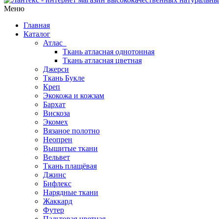
Меню
Главная
Каталог
Атлас
Ткань атласная однотонная
Ткань атласная цветная
Джерси
Ткань Букле
Креп
Экокожа и кожзам
Бархат
Вискоза
Экомех
Вязаное полотно
Неопрен
Вышитые ткани
Вельвет
Ткань плащёвая
Джинс
Бифлекс
Нарядные ткани
Жаккард
Футер
Пальтовая цветная