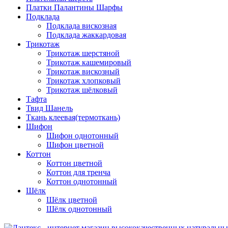
Платки Палантины Шарфы
Подклада
Подклада вискозная
Подклада жаккардовая
Трикотаж
Трикотаж шерстяной
Трикотаж кашемировый
Трикотаж вискозный
Трикотаж хлопковый
Трикотаж шёлковый
Тафта
Твид Шанель
Ткань клеевая(термоткань)
Шифон
Шифон однотонный
Шифон цветной
Коттон
Коттон цветной
Коттон для тренча
Коттон однотонный
Шёлк
Шёлк цветной
Шёлк однотонный