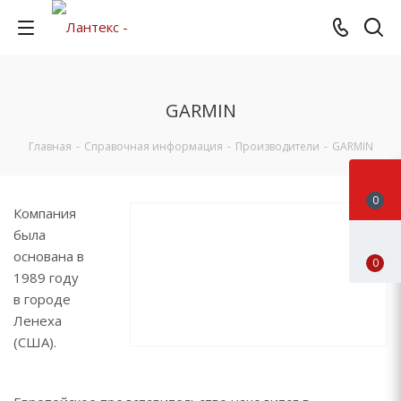
GARMIN
Главная
-
Справочная информация
-
Производители
-
GARMIN
0
Компания
была
основана в
0
1989 году
в городе
Ленеха
(США).